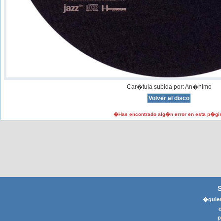
Car�tula subida por: An�nimo
�Has encontrado alg�n error en esta p�gi
�quier
p