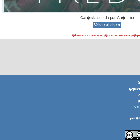
Car�tula subida por: An�nimo
�Has encontrado alg�n error en esta p�gi
�quier
p
dar
pol�t