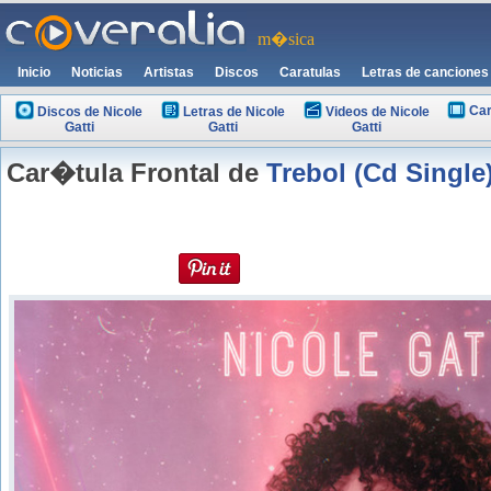
m�sica
Inicio
Noticias
Artistas
Discos
Caratulas
Letras de canciones
Car
Discos de Nicole
Letras de Nicole
Videos de Nicole
Gatti
Gatti
Gatti
Car�tula Frontal de
Trebol (Cd Single