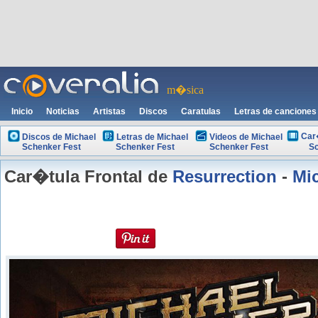
m�sica
Inicio
Noticias
Artistas
Discos
Caratulas
Letras de canciones
Car
Discos de Michael
Letras de Michael
Videos de Michael
Schenker Fest
Schenker Fest
Schenker Fest
Sc
Car�tula Frontal de
Resurrection
-
Mi