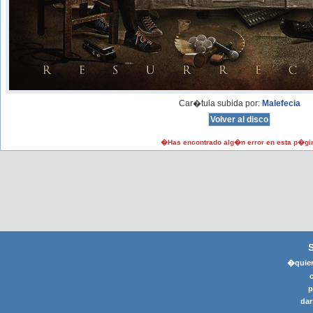
Car�tula subida por:
Malefecia
�Has encontrado alg�n error en esta p�gi
�quier
p
dar