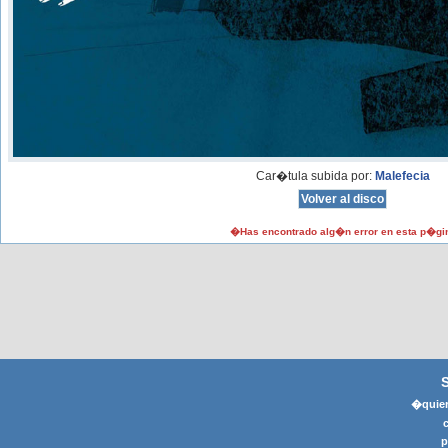
Car�tula subida por:
Malefecia
�Has encontrado alg�n error en esta p�gi
�quier
p