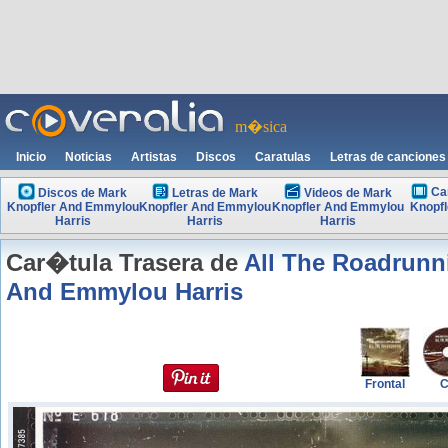
m�sica
Inicio
Noticias
Artistas
Discos
Caratulas
Letras de canciones
Ca
Discos de Mark
Letras de Mark
Videos de Mark
Knopfler And Emmylou
Knopfler And Emmylou
Knopfler And Emmylou
Knopf
Harris
Harris
Harris
Car�tula Trasera de
All The Roadrunn
And Emmylou Harris
Frontal
C