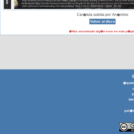
Car�tula subida por: An�nimo
�Has encontrado alg�n error en esta p�gi
�quier
p
dar
pol�t