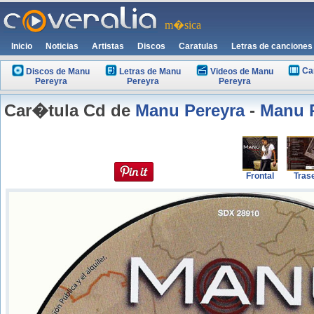
m�sica
Inicio
Noticias
Artistas
Discos
Caratulas
Letras de canciones
Ca
Discos de Manu
Letras de Manu
Videos de Manu
Pereyra
Pereyra
Pereyra
Car�tula Cd de
Manu Pereyra
-
Manu 
Frontal
Tras