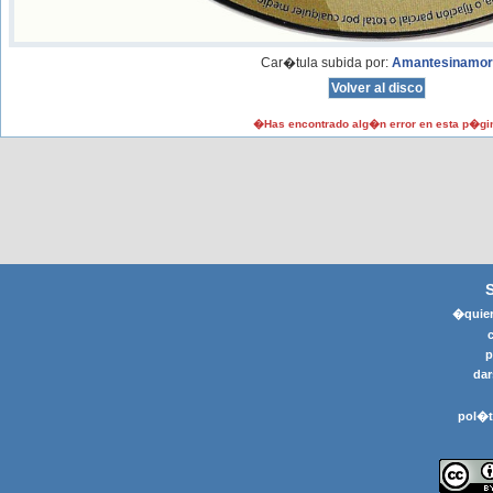
Car�tula subida por:
Amantesinamor
�Has encontrado alg�n error en esta p�gi
�quier
p
dar
pol�t