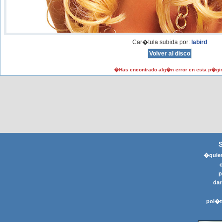
Car�tula subida por:
labird
�Has encontrado alg�n error en esta p�gi
�quier
p
dar
pol�t