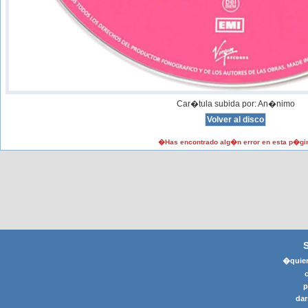
Car�tula subida por: An�nimo
�Has encontrado alg�n error en esta p�gi
�quier
p
dar