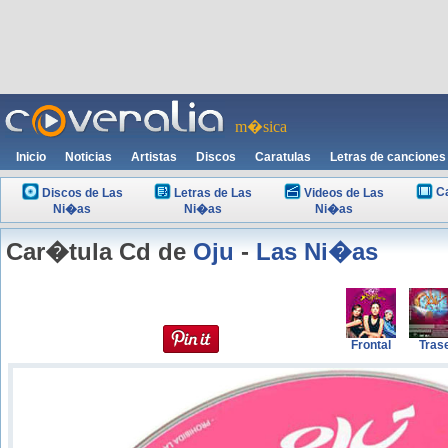
m�sica
Inicio
Noticias
Artistas
Discos
Caratulas
Letras de canciones
C
Discos de Las
Letras de Las
Videos de Las
Ni�as
Ni�as
Ni�as
Car�tula Cd de
Oju
-
Las Ni�as
Frontal
Tras