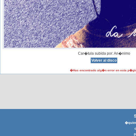
Car�tula subida por: An�nimo
�Has encontrado alg�n error en esta p�gi
�quier
p