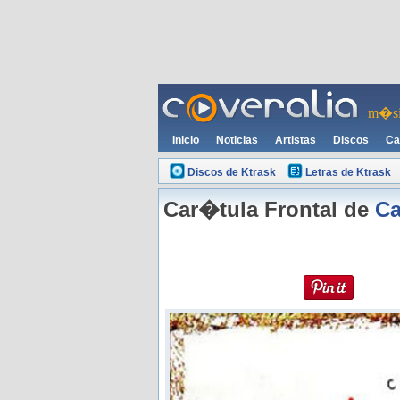
m�si
Inicio
Noticias
Artistas
Discos
Ca
Discos de Ktrask
Letras de Ktrask
Car�tula Frontal de
C