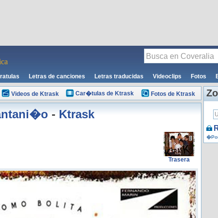
ca
ratulas
Letras de canciones
Letras traducidas
Videoclips
Fotos
Zo
Car�tulas de Ktrask
Videos de Ktrask
Fotos de Ktrask
antani�o
-
Ktrask
R
�Por
Trasera