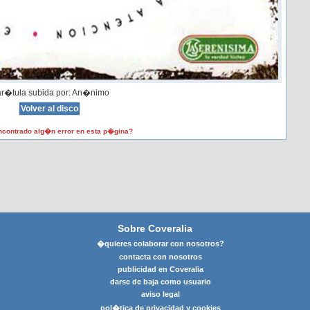
r�tula subida por: An�nimo
contrado alg�n error en esta p�gina?
Sobre Coveralia
�quieres colaborar con nosotros?
contacta con nosotros
publicidad en Coveralia
darse de baja como usuario
aviso legal
pol�tica de privacidad y cookies