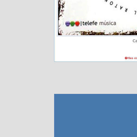
Ca
�Has en