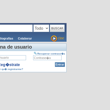
cine
Biografias
Colaborar
na de usuario
Recuperar contrase�a
eg�strate
 qu� registrarme?