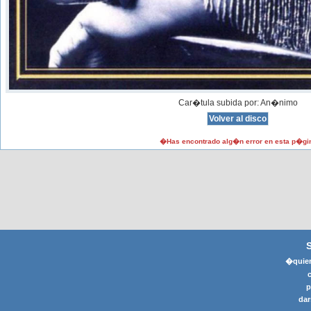
Car�tula subida por: An�nimo
�Has encontrado alg�n error en esta p�gi
�quier
p
dar