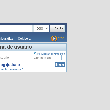
cine
Biografias
Colaborar
na de usuario
Recuperar contrase�a
eg�strate
 qu� registrarme?