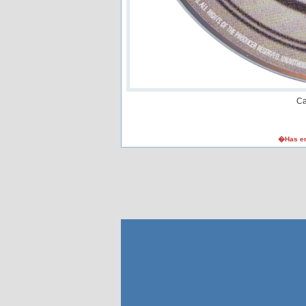
Ca
�Has en