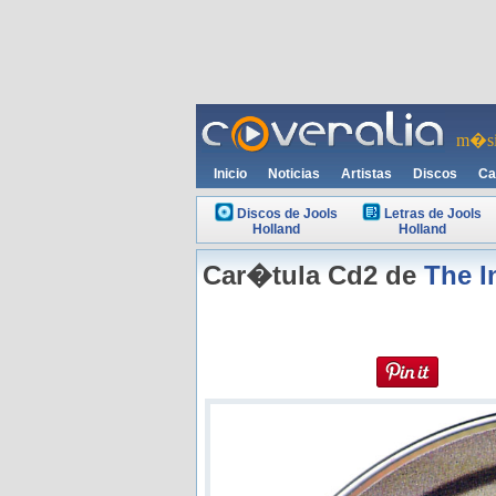
m�si
Inicio
Noticias
Artistas
Discos
Ca
Discos de Jools
Letras de Jools
Holland
Holland
Car�tula Cd2 de
The I