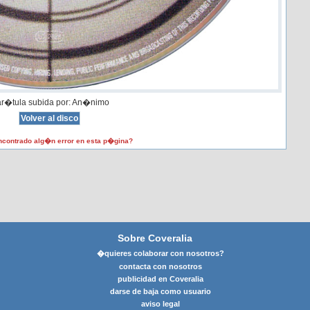
r�tula subida por: An�nimo
contrado alg�n error en esta p�gina?
Sobre Coveralia
�quieres colaborar con nosotros?
contacta con nosotros
publicidad en Coveralia
darse de baja como usuario
aviso legal