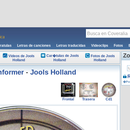
ca
ratulas
Letras de canciones
Letras traducidas
Videoclips
Fotos
Zo
Car�tulas de Jools
Videos de Jools
Fotos de Jools
Holland
Holland
Holland
nformer
-
Jools Holland
R
�Por
Frontal
Trasera
Cd1