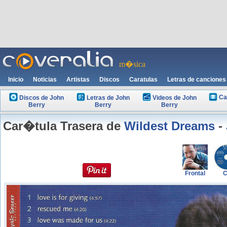
m�sica
Inicio
Noticias
Artistas
Discos
Caratulas
Letras de canciones
Ca
Discos de John
Letras de John
Videos de John
Berry
Berry
Berry
Car�tula Trasera de
Wildest Dreams
-
Frontal
C