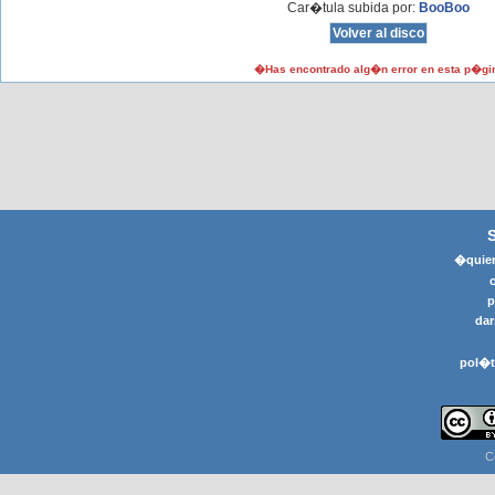
Car�tula subida por:
BooBoo
�Has encontrado alg�n error en esta p�gi
�quier
p
dar
pol�t
C