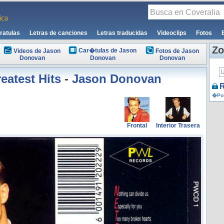
ca
ratulas
Letras de canciones
Letras traducidas
Videoclips
Fotos
Zo
Car�tulas de Jason
Videos de Jason
Fotos de Jason
Donovan
Donovan
Donovan
eatest Hits
-
Jason Donovan
R
�Por
Frontal
Interior Trasera