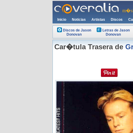
m�si
Inicio
Noticias
Artistas
Discos
Ca
Discos de Jason
Letras de Jason
Donovan
Donovan
Car�tula Trasera de
Gr