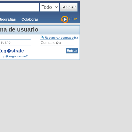
cine
Biografias
Colaborar
na de usuario
Recuperar contrase�a
eg�strate
 qu� registrarme?