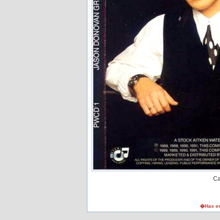
Ca
�Has en