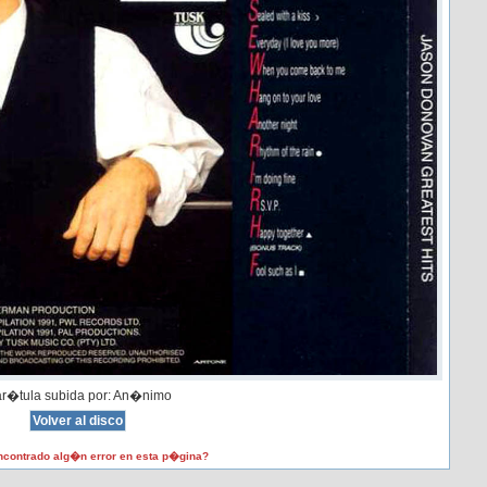
r�tula subida por: An�nimo
contrado alg�n error en esta p�gina?