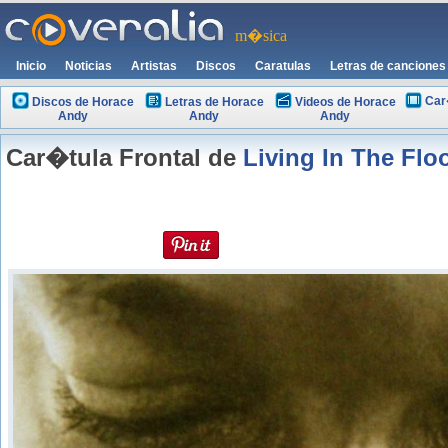
m�sica
Inicio
Noticias
Artistas
Discos
Caratulas
Letras de canciones
Car
Discos de Horace
Letras de Horace
Videos de Horace
Andy
Andy
Andy
Car�tula Frontal de
Living In The Flo