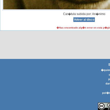
Car�tula subida por: An�nimo
�Has encontrado alg�n error en esta p�gi
�quier
p
dar
pol�t