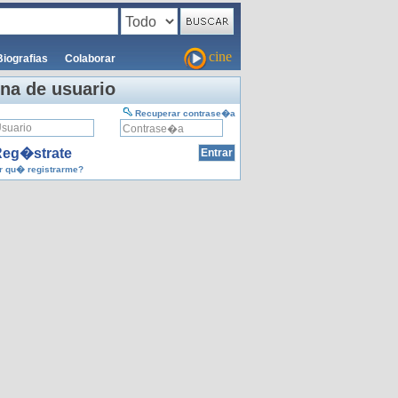
cine
Biografias
Colaborar
na de usuario
Recuperar contrase�a
eg�strate
 qu� registrarme?