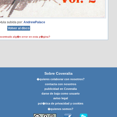
tula subida por:
AndrewPalace
contrado alg�n error en esta p�gina?
Sobre Coveralia
�quieres colaborar con nosotros?
contacta con nosotros
publicidad en Coveralia
darse de baja como usuario
aviso legal
pol�tica de privacidad y cookies
�quienes somos?