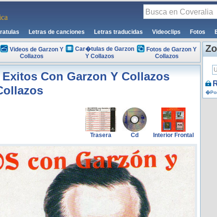
ca
ratulas
Letras de canciones
Letras traducidas
Videoclips
Fotos
Zo
Car�tulas de Garzon
Videos de Garzon Y
Fotos de Garzon Y
Collazos
Y Collazos
Collazos
 Exitos Con Garzon Y Collazos
R
Collazos
�Por
Trasera
Cd
Interior Frontal