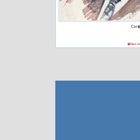
Car�
�Has en