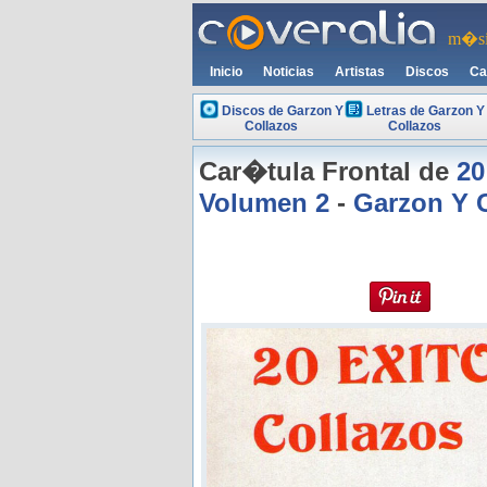
m�si
Inicio
Noticias
Artistas
Discos
Ca
Discos de Garzon Y
Letras de Garzon Y
Collazos
Collazos
Car�tula Frontal de
20
Volumen 2
-
Garzon Y 