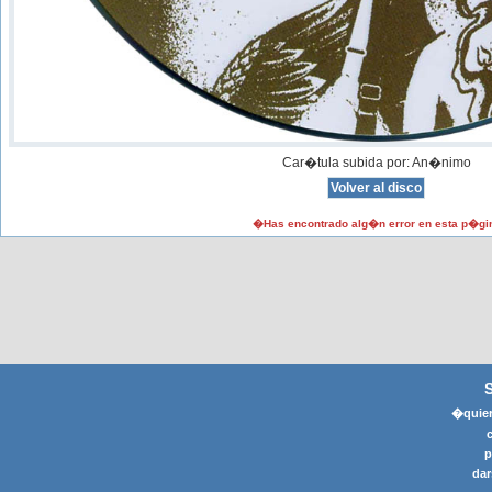
Car�tula subida por: An�nimo
�Has encontrado alg�n error en esta p�gi
�quier
p
dar