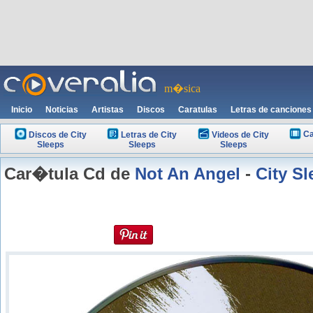
m�sica
Inicio
Noticias
Artistas
Discos
Caratulas
Letras de canciones
Ca
Discos de City
Letras de City
Videos de City
Sleeps
Sleeps
Sleeps
Car�tula Cd de
Not An Angel
-
City S