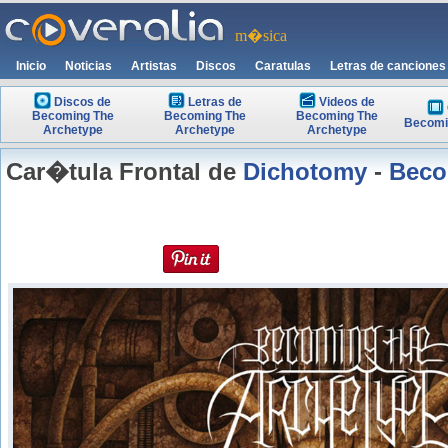
m�sica
Inicio
Noticias
Artistas
Discos
Caratulas
Letras de canciones
Discos de
Letras de
Videos de
Becoming The
Becoming The
Becoming The
Becomi
Archetype
Archetype
Archetype
Car�tula Frontal de
Dichotomy
-
Beco