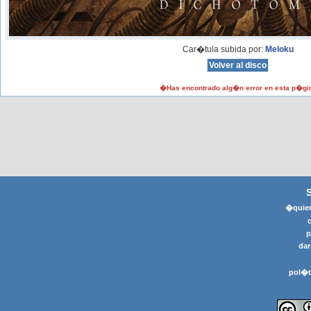
Car�tula subida por:
Meloku
�Has encontrado alg�n error en esta p�gi
�quier
p
dar
pol�t