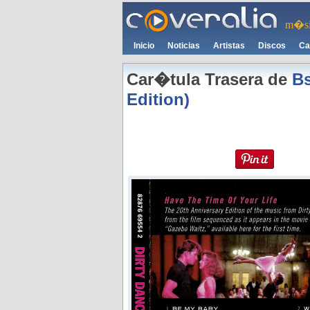
m�si
Inicio
Noticias
Artistas
Discos
Ca
Car�tula Trasera de
Bs
Edition)