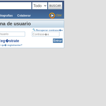
cine
Biografias
Colaborar
na de usuario
Recuperar contrase�a
eg�strate
 qu� registrarme?