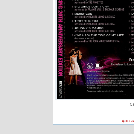
Ca
�Has en