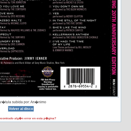
r�tula subida por: An�nimo
contrado alg�n error en esta p�gina?