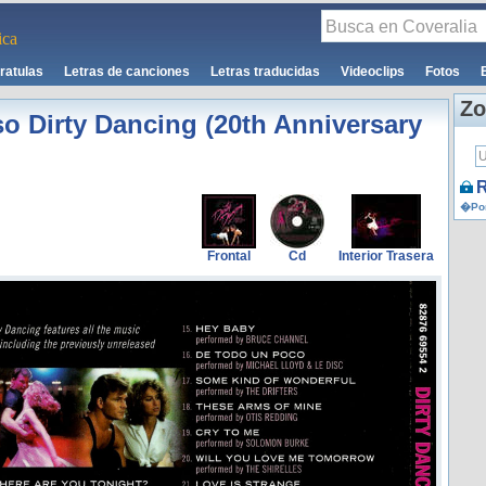
ca
ratulas
Letras de canciones
Letras traducidas
Videoclips
Fotos
Zo
o Dirty Dancing (20th Anniversary
R
�Por
Frontal
Cd
Interior Trasera