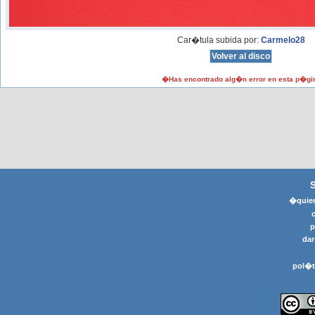
Car�tula subida por:
Carmelo28
�Has encontrado alg�n error en esta p�gi
�quier
p
dar
pol�t