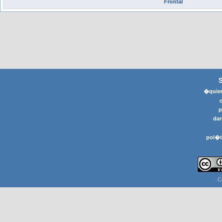
Frontal
�quier
p
dar
pol�t
C