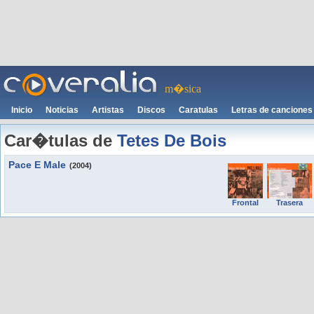
m�sica
Inicio
Noticias
Artistas
Discos
Caratulas
Letras de canciones
Car�tulas de
Tetes De Bois
Pace E Male
(2004)
Frontal
Trasera