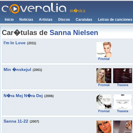
m�sica
Inicio
Noticias
Artistas
Discos
Caratulas
Letras de canciones
Car�tulas de
Sanna Nielsen
I'm In Love
(2011)
Frontal
Min �nskejul
(2001)
Frontal
Trasera
N�ra Mej N�ra Dej
(2006)
Frontal
Trasera
Sanna 11-22
(2007)