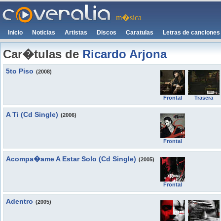
m�sica
Inicio
Noticias
Artistas
Discos
Caratulas
Letras de canciones
Car�tulas de
Ricardo Arjona
5to Piso
(2008)
Frontal
Trasera
A Ti (Cd Single)
(2006)
Frontal
Acompa�ame A Estar Solo (Cd Single)
(2005)
Frontal
Adentro
(2005)