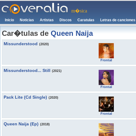
m�sica
Inicio
Noticias
Artistas
Discos
Caratulas
Letras de canciones
Car�tulas de
Queen Naija
Missunderstood
(2020)
Frontal
Missunderstood... Still
(2021)
Frontal
Pack Lite (Cd Single)
(2020)
Frontal
Queen Naija (Ep)
(2018)