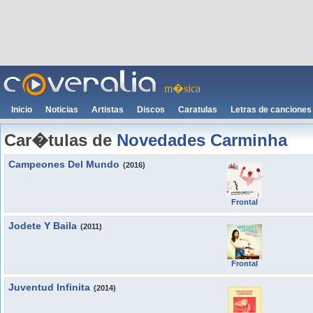
m�sica
Inicio
Noticias
Artistas
Discos
Caratulas
Letras de canciones
Car�tulas de
Novedades Carminha
Campeones Del Mundo
(2016)
Frontal
Jodete Y Baila
(2011)
Frontal
Juventud Infinita
(2014)