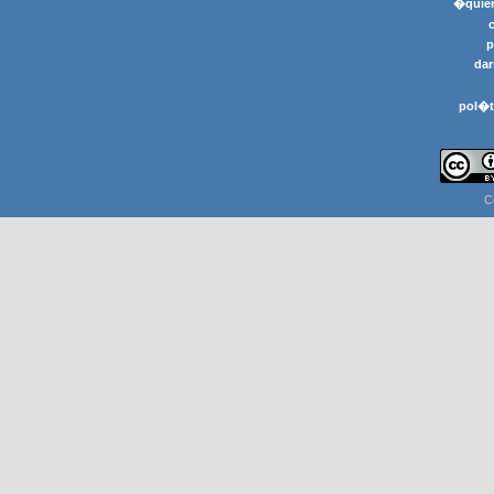
�quier
p
dar
pol�t
C