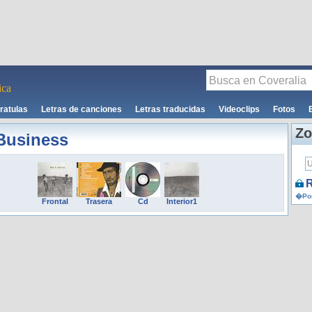
ca
ratulas
Letras de canciones
Letras traducidas
Videoclips
Fotos
Zo
Business
R
�Por
Frontal
Trasera
Cd
Interior1