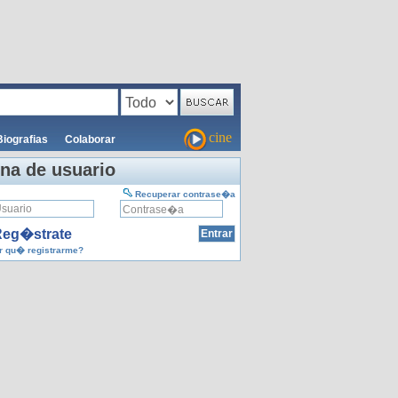
cine
Biografias
Colaborar
na de usuario
Recuperar contrase�a
eg�strate
 qu� registrarme?