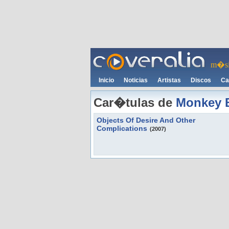
m�si
Inicio
Noticias
Artistas
Discos
Ca
Car�tulas de
Monkey 
Objects Of Desire And Other
Complications
(2007)