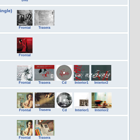
Dvd
ingle)
Frontal
Trasera
Frontal
Frontal
Trasera
Cd
Interior1
Interior2
Trasera
Frontal
Cd
Interior1
Interior2
Frontal
Trasera