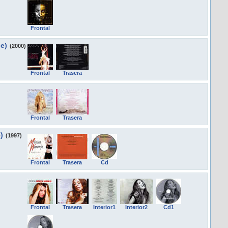
Frontal
e)
(2000)
Frontal
Trasera
Frontal
Trasera
)
(1997)
Frontal
Trasera
Cd
Frontal
Trasera
Interior1
Interior2
Cd1