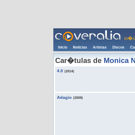
m�si
Inicio
Noticias
Artistas
Discos
Ca
Car�tulas de
Monica N
4.0
(2014)
Adagio
(2009)