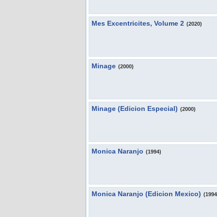
Mes Excentricites, Volume 2
(2020)
Minage
(2000)
Minage (Edicion Especial)
(2000)
Monica Naranjo
(1994)
Monica Naranjo (Edicion Mexico)
(1994