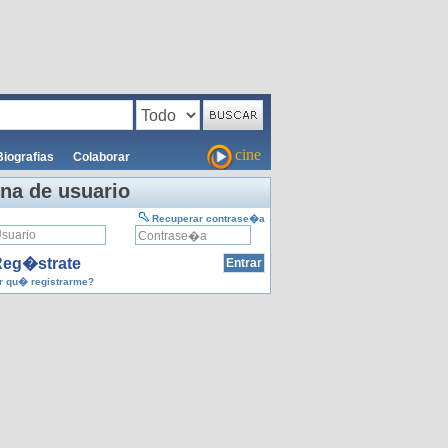
cine
Biografias
Colaborar
na de usuario
Recuperar contrase�a
eg�strate
 qu� registrarme?