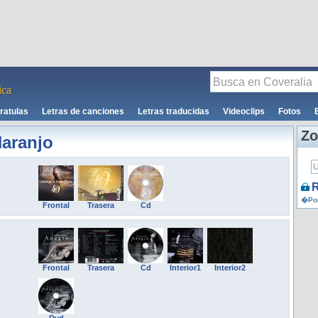
ca
ratulas
Letras de canciones
Letras traducidas
Videoclips
Fotos
Zo
aranjo
R
�Por
Frontal
Trasera
Cd
Frontal
Trasera
Cd
Interior1
Interior2