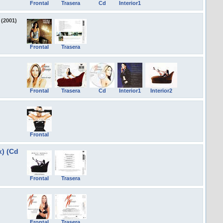
Frontal
Trasera
Cd
Interior1
(2001)
Frontal
Trasera
Frontal
Trasera
Cd
Interior1
Interior2
Frontal
x) (Cd
Frontal
Trasera
Frontal
Trasera