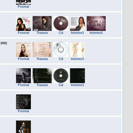
Frontal
Frontal
Trasera
Cd
Interior1
Interior2
1998)
Frontal
Trasera
Cd
Interior1
Frontal
Trasera
Cd
Interior1
Frontal