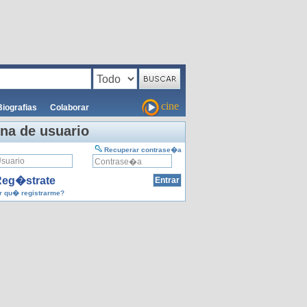
cine
Biografias
Colaborar
na de usuario
Recuperar contrase�a
eg�strate
 qu� registrarme?