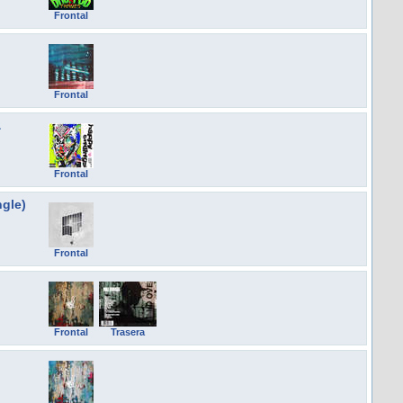
Frontal
Frontal
&
Frontal
ngle)
Frontal
Frontal
Trasera