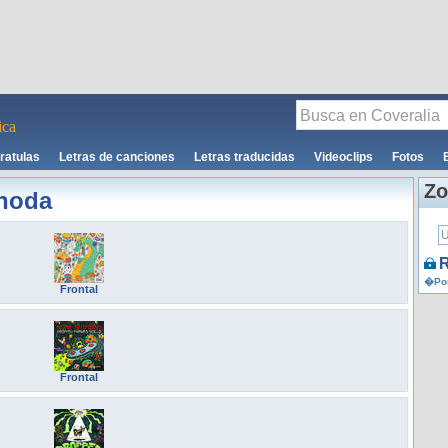
ca
ratulas
Letras de canciones
Letras traducidas
Videoclips
Fotos
Zo
noda
R
�Por
Frontal
Frontal