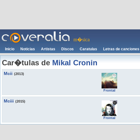
m�sica
Inicio
Noticias
Artistas
Discos
Caratulas
Letras de canciones
Car�tulas de
Mikal Cronin
Mcii
(2013)
Frontal
Mciii
(2015)
Frontal