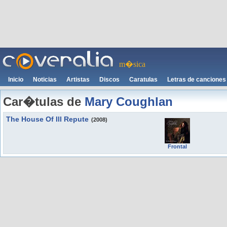
m�sica
Inicio
Noticias
Artistas
Discos
Caratulas
Letras de canciones
Car�tulas de
Mary Coughlan
The House Of Ill Repute
(2008)
Frontal