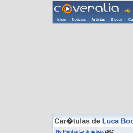
m�si
Inicio
Noticias
Artistas
Discos
Ca
Car�tulas de
Luca Boc
No Pierdas La Simpleza
(2020)