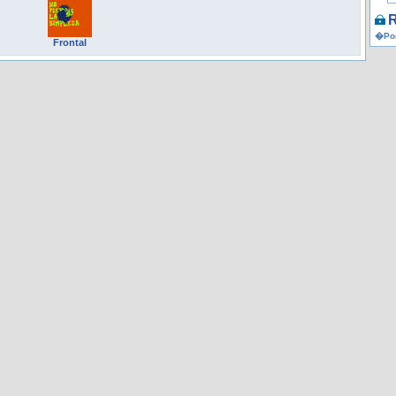
R
�Por
Frontal