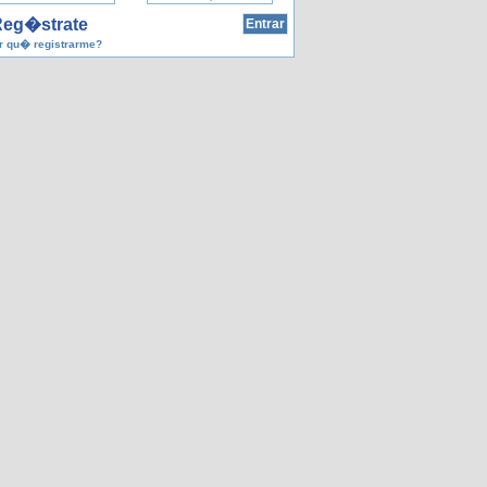
eg�strate
 qu� registrarme?