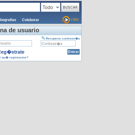
cine
Biografias
Colaborar
na de usuario
Recuperar contrase�a
eg�strate
 qu� registrarme?