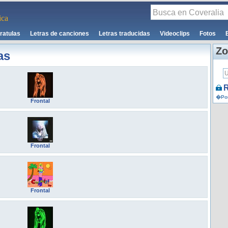
ca
ratulas
Letras de canciones
Letras traducidas
Videoclips
Fotos
Zo
as
R
�Por
Frontal
Frontal
Frontal