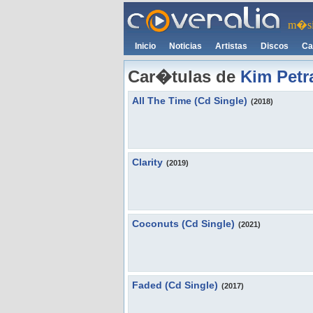
m�si
Inicio
Noticias
Artistas
Discos
Ca
Car�tulas de
Kim Petr
All The Time (Cd Single)
(2018)
Clarity
(2019)
Coconuts (Cd Single)
(2021)
Faded (Cd Single)
(2017)