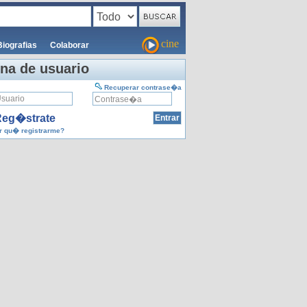
cine
Biografias
Colaborar
na de usuario
Recuperar contrase�a
eg�strate
 qu� registrarme?