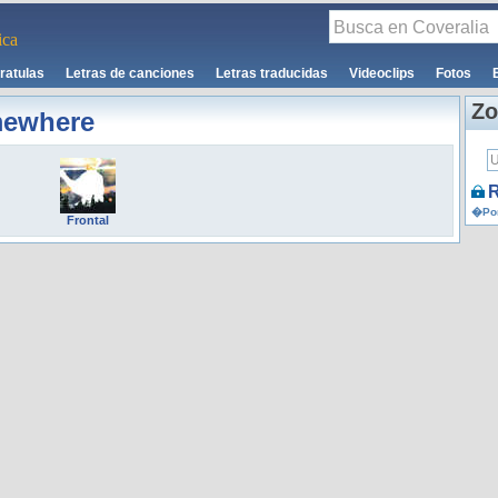
ca
ratulas
Letras de canciones
Letras traducidas
Videoclips
Fotos
Zo
mewhere
R
�Por
Frontal