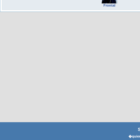
Frontal
�quier