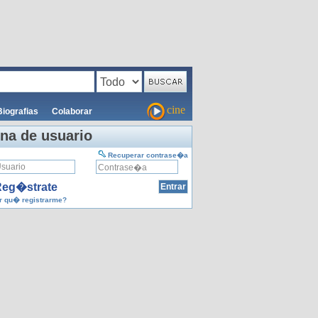
cine
Biografias
Colaborar
na de usuario
Recuperar contrase�a
eg�strate
 qu� registrarme?