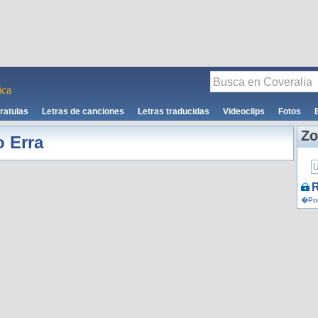
ca
ratulas
Letras de canciones
Letras traducidas
Videoclips
Fotos
Zo
o Erra
R
�Por