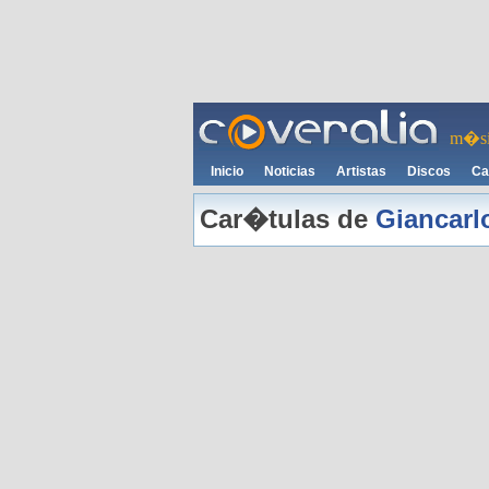
m�si
Inicio
Noticias
Artistas
Discos
Ca
Car�tulas de
Giancarl