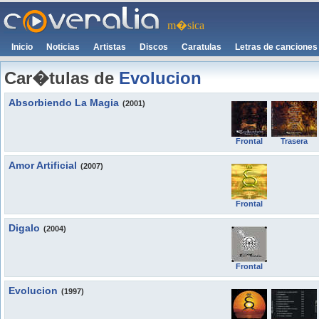
m�sica
Inicio
Noticias
Artistas
Discos
Caratulas
Letras de canciones
Car�tulas de
Evolucion
Absorbiendo La Magia
(2001)
Frontal
Trasera
Amor Artificial
(2007)
Frontal
Digalo
(2004)
Frontal
Evolucion
(1997)