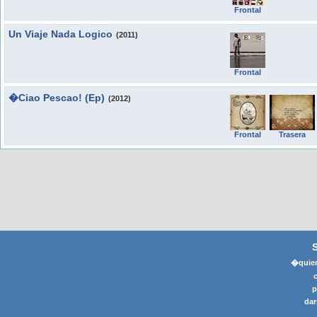
Frontal
Un Viaje Nada Logico
(2011)
Frontal
�Ciao Pescao! (Ep)
(2012)
Frontal
Trasera
�quier
p
dar