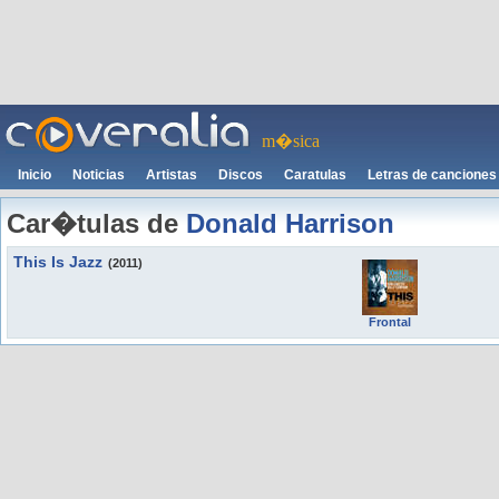
m�sica
Inicio
Noticias
Artistas
Discos
Caratulas
Letras de canciones
Car�tulas de
Donald Harrison
This Is Jazz
(2011)
Frontal