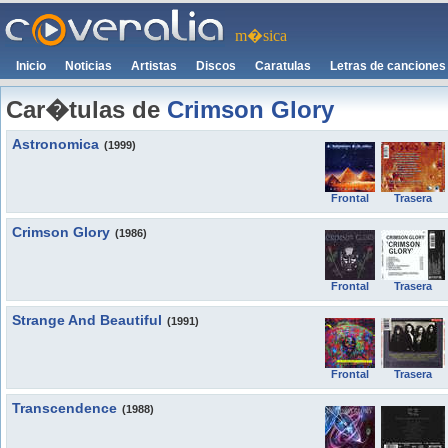
m�sica
Inicio
Noticias
Artistas
Discos
Caratulas
Letras de canciones
Car�tulas de
Crimson Glory
Astronomica
(1999)
Frontal
Trasera
Crimson Glory
(1986)
Frontal
Trasera
Strange And Beautiful
(1991)
Frontal
Trasera
Transcendence
(1988)