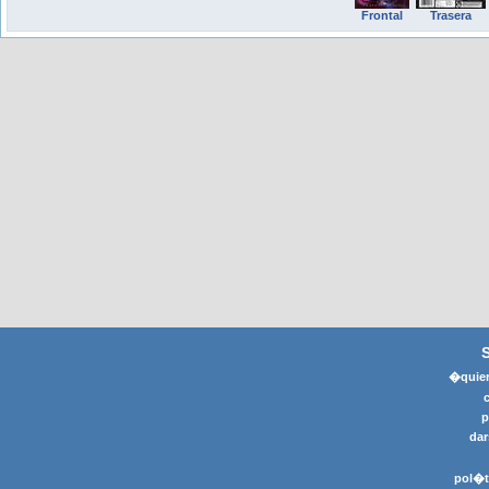
Frontal
Trasera
�quier
p
dar
pol�t