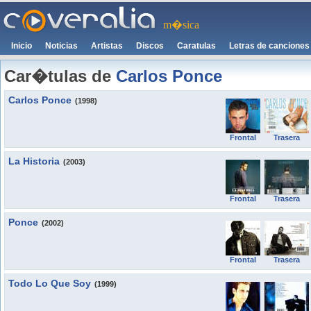
m�sica
Inicio
Noticias
Artistas
Discos
Caratulas
Letras de canciones
Car�tulas de
Carlos Ponce
Carlos Ponce
(1998)
Frontal
Trasera
La Historia
(2003)
Frontal
Trasera
Ponce
(2002)
Frontal
Trasera
Todo Lo Que Soy
(1999)