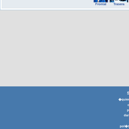
Frontal
Trasera
�quier
p
dar
pol�t