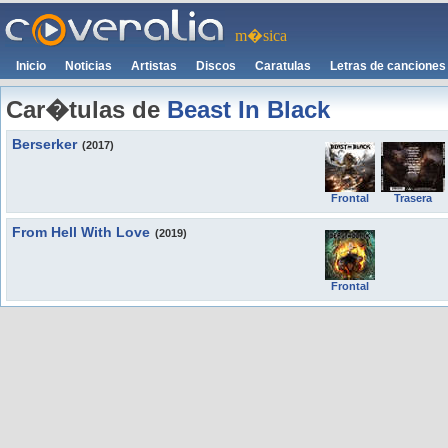
m�sica
Inicio
Noticias
Artistas
Discos
Caratulas
Letras de canciones
Car�tulas de
Beast In Black
Berserker
(2017)
Frontal
Trasera
From Hell With Love
(2019)
Frontal