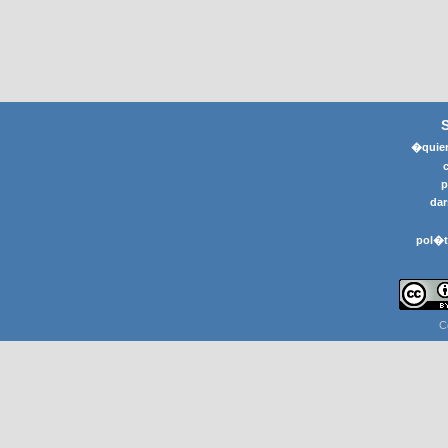
�quier
p
dar
pol�t
C