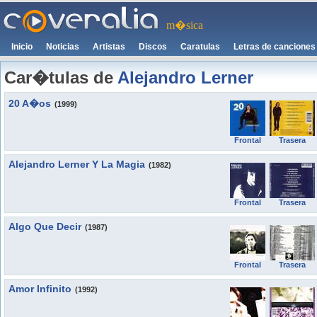
m�sica
Inicio
Noticias
Artistas
Discos
Caratulas
Letras de canciones
Car�tulas de
Alejandro Lerner
20 A�os
(1999)
Frontal
Trasera
Alejandro Lerner Y La Magia
(1982)
Frontal
Trasera
Algo Que Decir
(1987)
Frontal
Trasera
Amor Infinito
(1992)