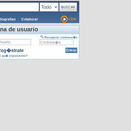
cine
Biografias
Colaborar
na de usuario
Recuperar contrase�a
eg�strate
 qu� registrarme?