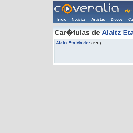
m�si
Inicio
Noticias
Artistas
Discos
Ca
Car�tulas de
Alaitz Et
Alaitz Eta Maider
(1997)