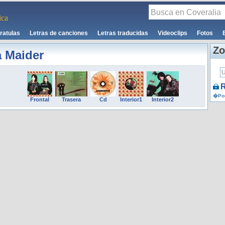
ca
ratulas
Letras de canciones
Letras traducidas
Videoclips
Fotos
Zo
a Maider
R
�Por
Frontal
Trasera
Cd
Interior1
Interior2