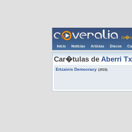
m�si
Inicio
Noticias
Artistas
Discos
Ca
Car�tulas de
Aberri Tx
Ertzainis Democracy
(2015)