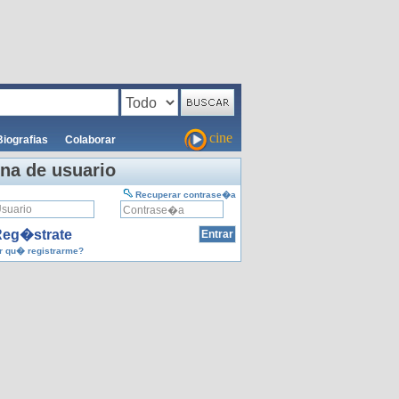
cine
Biografias
Colaborar
na de usuario
Recuperar contrase�a
eg�strate
 qu� registrarme?