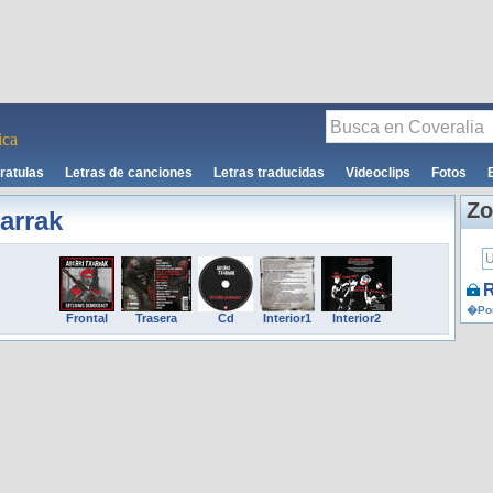
ca
ratulas
Letras de canciones
Letras traducidas
Videoclips
Fotos
Zo
arrak
R
�Por
Frontal
Trasera
Cd
Interior1
Interior2