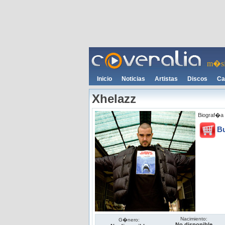
m�si
Inicio
Noticias
Artistas
Discos
Ca
Xhelazz
Biograf�a 
B
Nacimiento:
G�nero:
No disponible