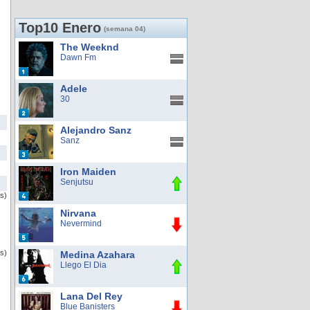
Top10 Enero
(semana 04)
The Weeknd
Dawn Fm
Adele
30
Alejandro Sanz
Sanz
Iron Maiden
Senjutsu
as)
Nirvana
Nevermind
s)
Medina Azahara
Llego El Dia
Lana Del Rey
Blue Banisters