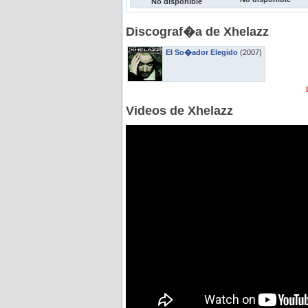
No disponible
Discograf�a de Xhelazz
El So�ador Elegido
(2007)
Videos de Xhelazz