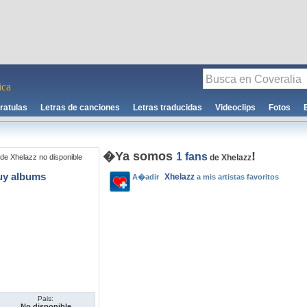
ca
ratulas
Letras de canciones
Letras traducidas
Videoclips
Fotos
�Ya somos
!
1 fans
de Xhelazz no disponible
de Xhelazz
uy albums
Xhelazz
A�adir
a mis artistas favoritos
Pais:
No disponible