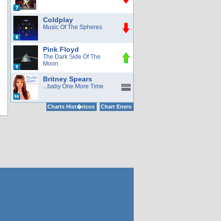
Coldplay
Music Of The Spheres
Pink Floyd
The Dark Side Of The
Moon
Britney Spears
...baby One More Time
Charts Hist�ricos
Chart Enero