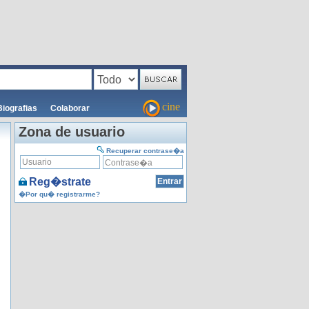
cine
Biografias
Colaborar
Zona de usuario
Recuperar contrase�a
Reg�strate
�Por qu� registrarme?