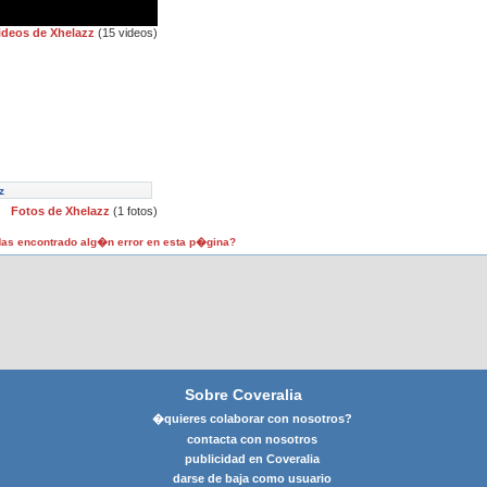
ideos de Xhelazz
(15 videos)
z
Fotos de Xhelazz
(1 fotos)
as encontrado alg�n error en esta p�gina?
Sobre Coveralia
�quieres colaborar con nosotros?
contacta con nosotros
publicidad en Coveralia
darse de baja como usuario