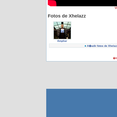
V
Fotos de Xhelazz
Ampliar
A�adir fotos de Xhelaz
�H