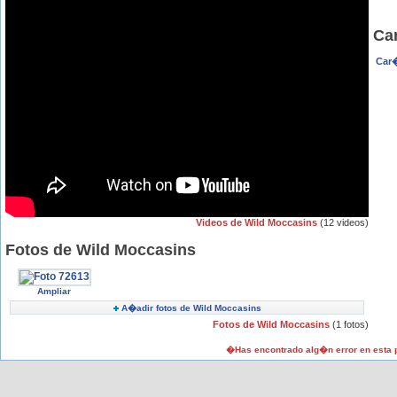
Ca
Car�
Videos de Wild Moccasins
(12 videos)
Fotos de Wild Moccasins
Ampliar
A�adir fotos de Wild Moccasins
Fotos de Wild Moccasins
(1 fotos)
�Has encontrado alg�n error en esta