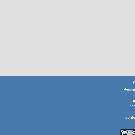
�quier
p
dar
pol�t