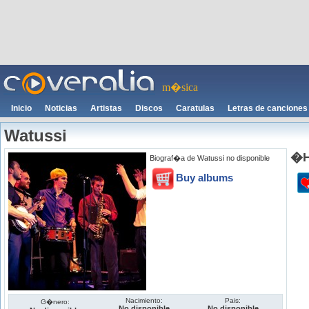
m�sica
Inicio
Noticias
Artistas
Discos
Caratulas
Letras de canciones
Watussi
�H
Biograf�a de Watussi no disponible
Buy albums
Nacimiento:
Pais:
G�nero:
No disponible
No disponible