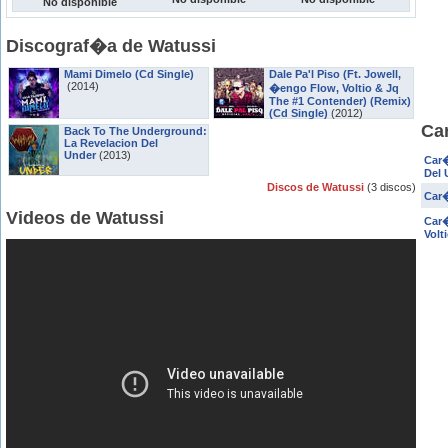
No disponible
Discograf�a de Watussi
Mami Dimelo (Cd Single)
Dale Pa'l Piso (Ft. Jowell,
(2014)
�engo Flow, Voltio & Jq
The #1 Contender) (Remix)
(Cd Single)
(2012)
Ca
Back To The Underground:
La Revelacion Del
Under
(2013)
Car�
Del 
Discos de Watussi
(3 discos)
Car�
Videos de Watussi
Car�
Volt