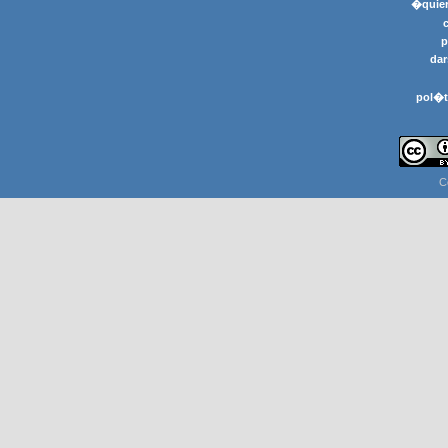
�quier
p
dar
pol�t
C