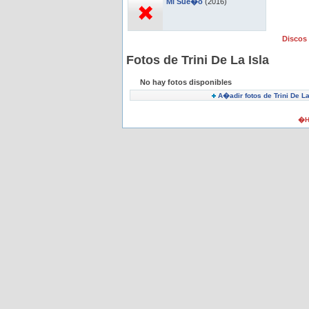
Mi Sue�o
(2016)
Discos 
Fotos de Trini De La Isla
No hay fotos disponibles
A�adir fotos de Trini De La
�H