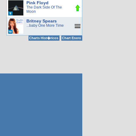
Pink Floyd
The Dark Side Of The
Moon
Britney Spears
...baby One More Time
Charts Hist�ricos
Chart Enero