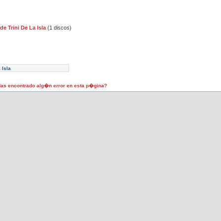
de Trini De La Isla
(1 discos)
 Isla
as encontrado alg�n error en esta p�gina?