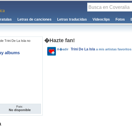
ca
ratulas
Letras de canciones
Letras traducidas
Videoclips
Fotos
�Hazte fan!
e Trini De La Isla no
Trini De La Isla
A�adir
a mis artistas favoritos
uy albums
Pais:
No disponible
a