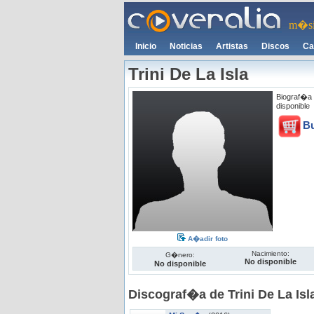
m�si
Inicio
Noticias
Artistas
Discos
Ca
Trini De La Isla
Biograf�a d
disponible
B
A�adir foto
Nacimiento:
G�nero:
No disponible
No disponible
Discograf�a de Trini De La Isl