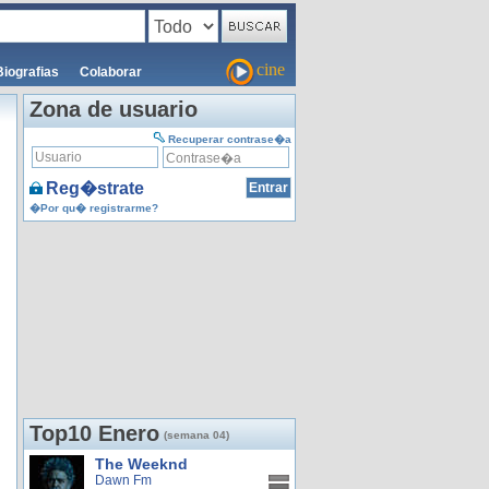
cine
Biografias
Colaborar
Zona de usuario
Recuperar contrase�a
Reg�strate
�Por qu� registrarme?
Top10 Enero
(semana 04)
The Weeknd
Dawn Fm